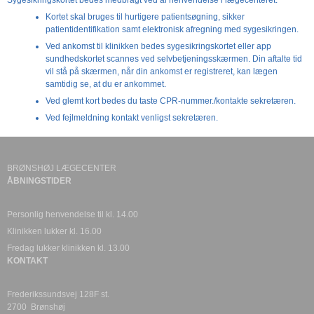
Sygesikringskortet bedes medbragt ved al henvendelse i lægecenteret.
Kortet skal bruges til hurtigere patientsøgning, sikker
patientidentifikation samt elektronisk afregning med sygesikringen.
Ved ankomst til klinikken bedes sygesikringskortet eller app
sundhedskortet scannes ved selvbetjeningsskærmen. Din aftalte tid
vil stå på skærmen, når din ankomst er registreret, kan lægen
samtidig se, at du er ankommet.
Ved glemt kort bedes du taste CPR-nummer./kontakte sekretæren.
Ved fejlmeldning kontakt venligst sekretæren.
BRØNSHØJ LÆGECENTER
ÅBNINGSTIDER
Personlig henvendelse til kl. 14.00
Klinikken lukker kl. 16.00
Fredag lukker klinikken kl. 13.00
KONTAKT
Frederikssundsvej 128F st.
2700 Brønshøj