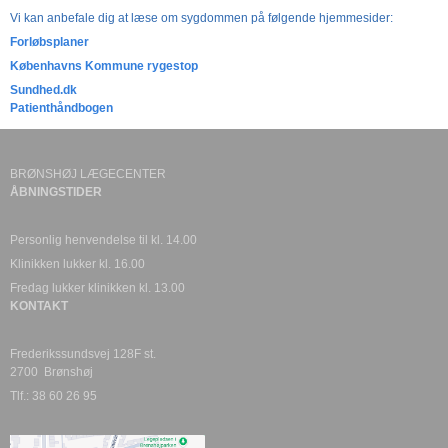
Vi kan anbefale dig at læse om sygdommen på følgende hjemmesider:
Forløbsplaner
Københavns Kommune rygestop
Sundhed.dk
Patienthåndbogen
BRØNSHØJ LÆGECENTER
ÅBNINGSTIDER
Personlig henvendelse til kl. 14.00
Klinikken lukker kl. 16.00
Fredag lukker klinikken kl. 13.00
KONTAKT
Frederikssundsvej 128F st.
2700 Brønshøj
Tlf.: 38 60 26 95