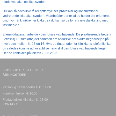
hjælp ved akut opstået sygdom.
Du kan således ikke få receptfornyelser, prøvesvar og konsultationer
vedrørende ikke-akut sygdom. Vi anbefaler derfor, at du holder dig orienteret
om, hvornår klinikken er lukket, så du kan sørge for at være dækket ind med
fast medicin.
Eftermiddagssamarbejde - den lokale vagthavende. De praktiserende læger i
Brønshøj-Husum arbejder sammen om at dække det akutte lægearbejde på
hverdage mellem kl. 13 og 16. Hvis du ringer udenfor klinikkens telefontid, kan
du således komme ud for at blive henvist til den lokale vagthavende læge.
Denne kontaktes på telefon 7026 2623.
BRØNSHØJ LÆGECENTER
ÅBNINGSTIDER
Personlig henvendelse til kl. 14.00
Klinikken lukker kl. 16.00
Fredag lukker klinikken kl. 13.00
KONTAKT