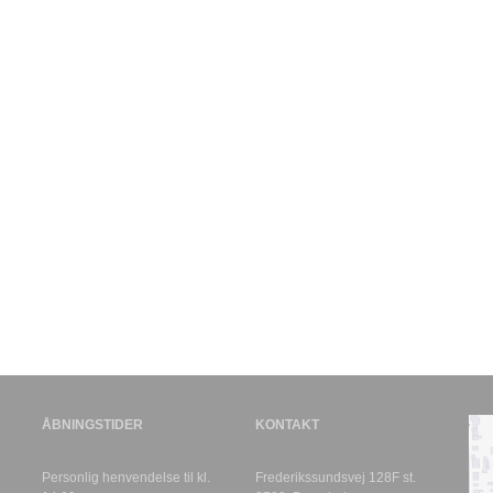
ÅBNINGSTIDER
KONTAKT
Personlig henvendelse til kl.
Frederikssundsvej 128F st.