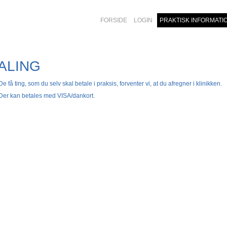
FORSIDE
LOGIN
PRAKTISK INFORMATI
ALING
De få ting, som du selv skal betale i praksis, forventer vi, at du afregner i klinikken.
Der kan betales med VISA/dankort.